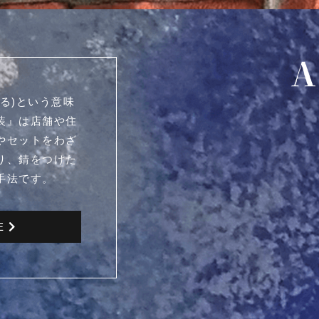
る)という意味
装』は店舗や住
やセットをわざ
り、錆をつけた
手法です。
E