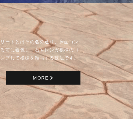
クリートとはその名の通り、床面コン
まる前に着色し、石やレンガ模様のゴ
タンプして模様を転写する技法です。
MORE