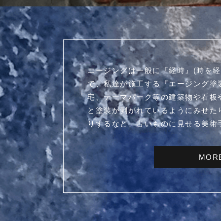
エージングは一般に『経時』(時を経
で、私達が施工する『エージング塗
宅、テーマパーク等の建築物や看板
と塗装が剥がれているようにみせた
りするなど、古いものに見せる美術
MOR