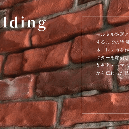
モルタル造形
するまでの時間
木、レンガを
クターを彫刻し
某有名テーマ
から伝わった