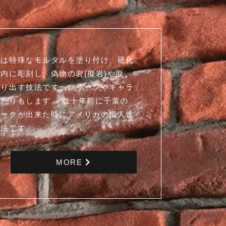
とは特殊なモルタルを塗り付け、硬化
内に彫刻し、偽物の岩(擬岩)や擬
作り出す技法です。レリーフやキャラ
たりもします。 数十年前に千葉の
パークが出来た時にアメリカの職人達
技法です。
MORE